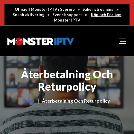
Officiell Monster IPTV i Sverige
•
Säker streaming
•
Snabb aktivering
•
Svensk support
•
Köp och Förläng
Monster IPTV
Återbetalning Och
Returpolicy
Hem
Återbetalning Och Returpolicy