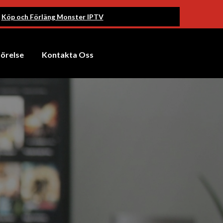
Köp och Förläng Monster IPTV
förelse
Kontakta Oss