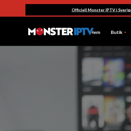
Officiell Monster IPTV i Sveri
Hem
Butik
Nya Abonnemang