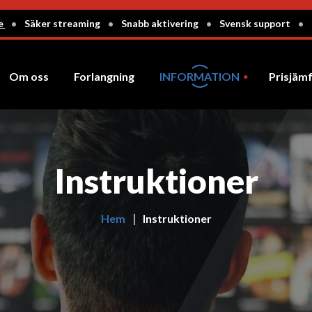
ge
•
Säker streaming
•
Snabb aktivering
•
Svensk support
•
Om oss
Forlangning
INFORMATION
Prisjäm
Instruktioner
Betalning via Bitcoin
Instruktioner
Hem
Instruktioner