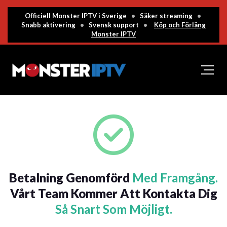
Officiell Monster IPTV i Sverige
•
Säker streaming
•
Snabb aktivering
•
Svensk support
•
Köp och Förläng
Monster IPTV
Betalning Genomförd
Med Framgång.
Vårt Team Kommer Att Kontakta Dig
Så Snart Som Möjligt.