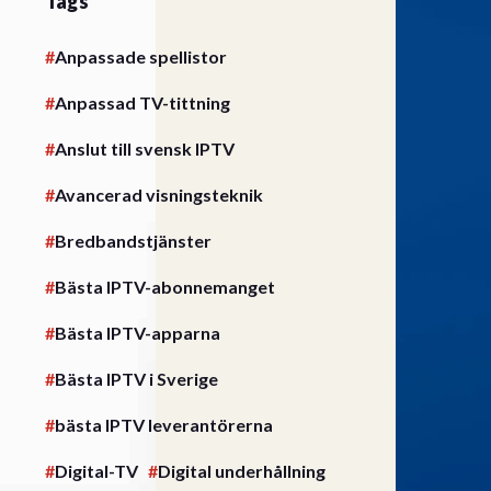
Tags
Anpassade spellistor
Anpassad TV-tittning
Anslut till svensk IPTV
Avancerad visningsteknik
Bredbandstjänster
Bästa IPTV-abonnemanget
Bästa IPTV-apparna
Bästa IPTV i Sverige
bästa IPTV leverantörerna
Digital-TV
Digital underhållning