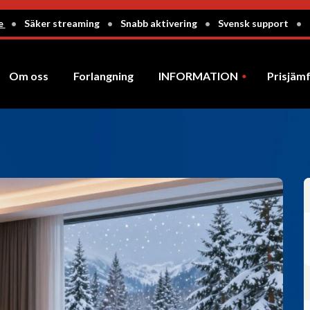
ge
•
Säker streaming
•
Snabb aktivering
•
Svensk support
•
Om oss
Forlangning
INFORMATION
Prisjäm
Instruktioner
Betalning via Bitcoin