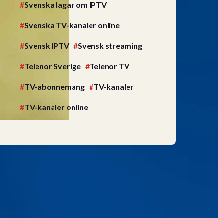
Svenska lagar om IPTV
Svenska TV-kanaler online
Svensk IPTV
Svensk streaming
Telenor Sverige
Telenor TV
TV-abonnemang
TV-kanaler
TV-kanaler online