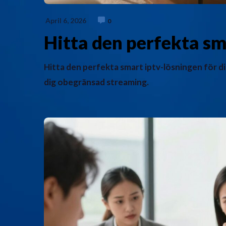
April 6, 2026
0
Hitta den perfekta sma
Hitta den perfekta smart iptv-lösningen för d
dig obegränsad streaming.