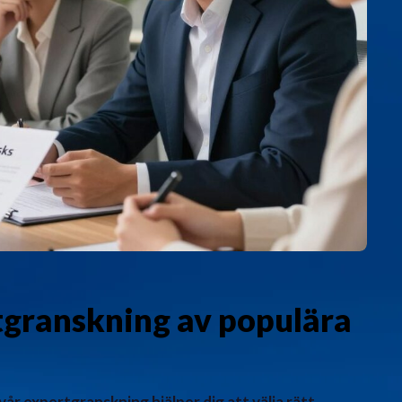
rtgranskning av populära
 vår expertgranskning hjälper dig att välja rätt.