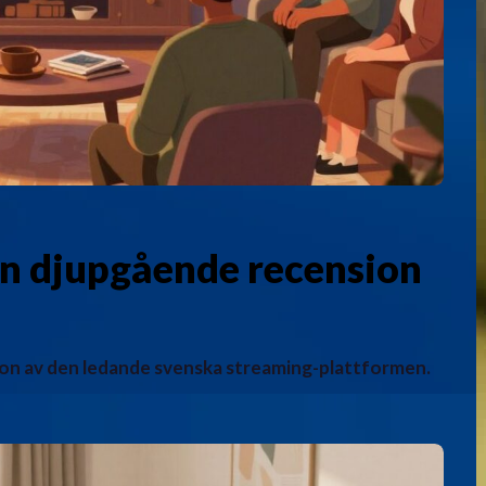
En djupgående recension
on av den ledande svenska streaming-plattformen.