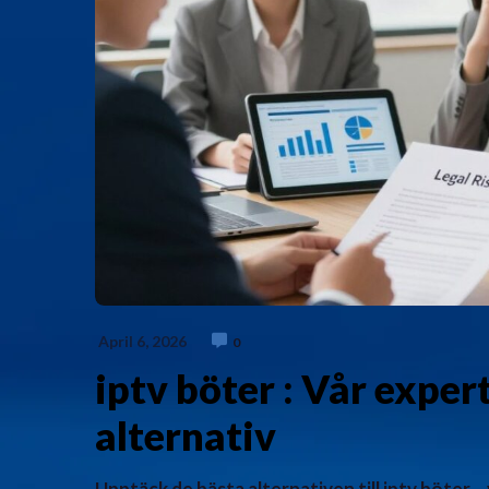
April 6, 2026
0
iptv böter : Vår expe
alternativ
Upptäck de bästa alternativen till iptv böter​ –