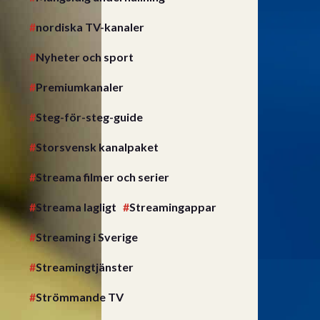
nordiska TV-kanaler
Nyheter och sport
Premiumkanaler
Steg-för-steg-guide
Storsvensk kanalpaket
Streama filmer och serier
Streama lagligt
Streamingappar
Streaming i Sverige
Streamingtjänster
Strömmande TV