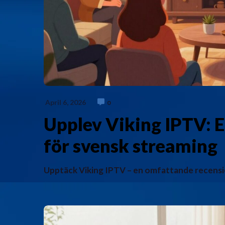
April 6, 2026
0
Upplev Viking IPTV: 
för svensk streaming
Upptäck Viking IPTV – en omfattande recensi