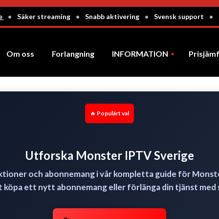
ge
•
Säker streaming
•
Snabb aktivering
•
Svensk support
•
Om oss
Forlangning
INFORMATION
Prisjäm
Instruktioner
Betalning via Bitcoin
🔥 Populärt val
Utforska Monster IPTV Sverige
ktioner och abonnemang i vår kompletta guide för
Monst
t köpa ett nytt abonnemang eller förlänga din tjänst med 