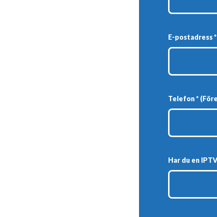
E-postadress *
Telefon * (För
Har du en IPTV