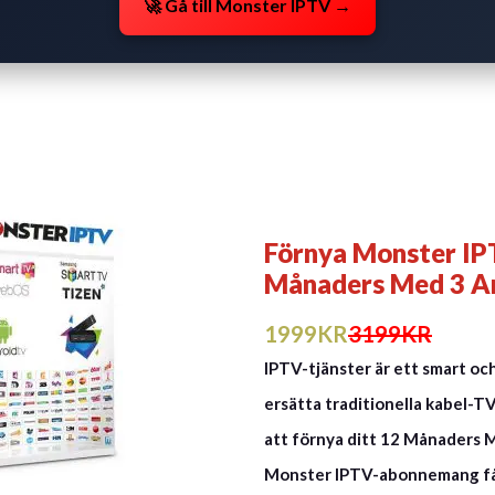
🚀 Gå till Monster IPTV →
Förnya Monster IP
Månaders Med 3 An
1999KR
3199KR
IPTV-tjänster är ett smart och 
ersätta traditionella kabel
att förnya ditt 12 Månaders 
Monster IPTV-abonnemang få