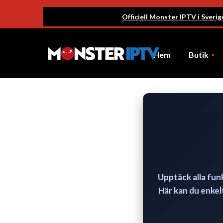
Officiell Monster IPTV i Sveri
Hem
Butik
Nya Abonnemang
Upptäck alla fun
Här kan du enkel