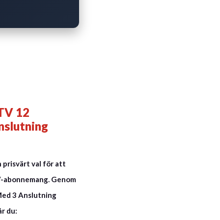
TV 12
slutning
prisvärt val för att
-TV-abonnemang. Genom
Med 3 Anslutning
r du: