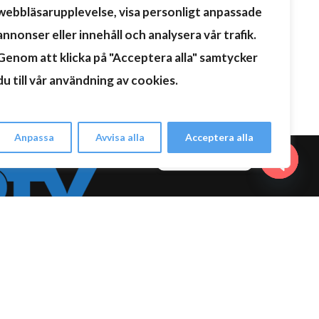
webbläsarupplevelse, visa personligt anpassade
annonser eller innehåll och analysera vår trafik.
Genom att klicka på "Acceptera alla" samtycker
du till vår användning av cookies.
Anpassa
Avvisa alla
Acceptera alla
Kontakta oss
Open c
du allt samlat på ett och samma ställe. Vi gör TV-