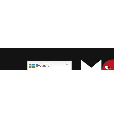
Swedish
Trött på att spendera en förmögenhet på dyra TV-a