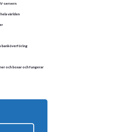
TV-servern
hela världen
er
ch banköverföring
oner och boxar och fungerar