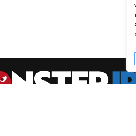
bonnemang och olika streamingtjänster varje månad? Med oss har 
tittande flexibelt och prisvärt.