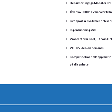
Den ursprungliga Monster IP
Över 56.000 IPTV kanaler från 
Live sport & nya filmer och seri
Ingen bindningstid
Vi accepterar Kort, Bitcoin O
VOD (Video on demand)
Kompatibel med alla applikati
på alla enheter