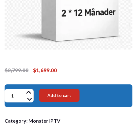
Original
Current
$
2,799.00
$
1,699.00
price
price
was:
is:
12
Add to cart
$2,799.00.
$1,699.00.
Månader
Med
Category:
Monster IPTV
2
Anslutningar