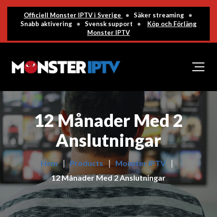
Officiell Monster IPTV i Sverige
•
Säker streaming
•
Snabb aktivering
•
Svensk support
•
Köp och Förläng
Monster IPTV
12 Månader Med 2
Anslutningar
Hem
Products
Monster IPTV
12 Månader Med 2 Anslutningar