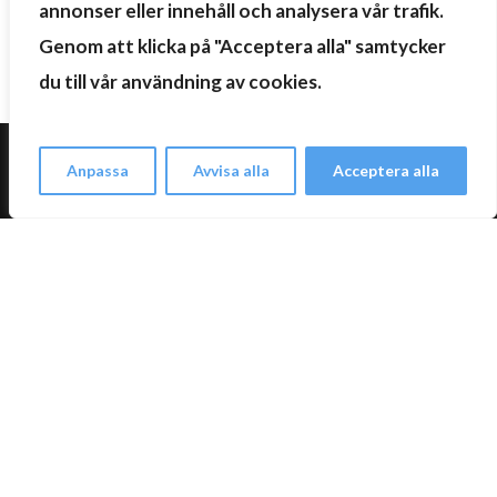
annonser eller innehåll och analysera vår trafik.
Genom att klicka på "Acceptera alla" samtycker
du till vår användning av cookies.
Kontakta oss
Anpassa
Avvisa alla
Acceptera alla
Swedish
Open c
Trött på att spendera en förmögenhet på dyra TV-
abonnemang och olika streamingtjänster varje månad? Med
oss har du allt samlat på ett och samma ställe. Vi gör TV-
tittande flexibelt och prisvärt.
monster iptv abonnemang
återbetalning och returpolicy
villkor och bestämmelser