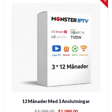
12 Månader Med 3 Anslutningar
$
4,099.00
$
1,099.00
Original
Current