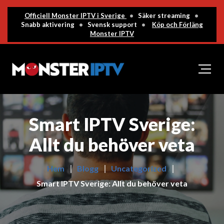
Officiell Monster IPTV i Sverige
•
Säker streaming
•
Snabb aktivering
•
Svensk support
•
Köp och Förläng
Monster IPTV
Smart IPTV Sverige:
Allt du behöver veta
Hem
Blogg
Uncategorized
Smart IPTV Sverige: Allt du behöver veta